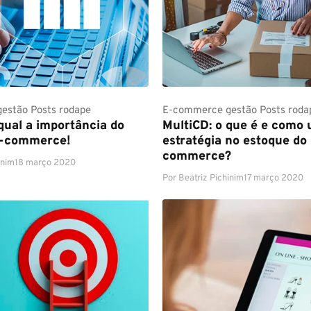
gestão
Posts rodape
E-commerce
gestão
Posts roda
qual a importância do
MultiCD: o que é e como u
e-commerce!
estratégia no estoque do 
commerce?
inim
18 março 2020
Por
Beatriz Pichinim
17 março 2020