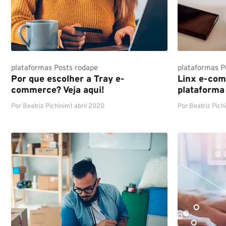
plataformas
Posts rodape
plataformas
P
Por que escolher a Tray e-
Linx e-com
commerce? Veja aqui!
plataforma
Por
Beatriz Pichinim
1 abril 2020
Por
Beatriz Pich