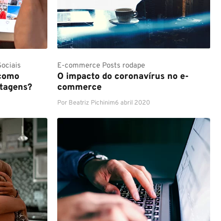
ociais
E-commerce
Posts rodape
 como
O impacto do coronavírus no e-
ntagens?
commerce
Por
Beatriz Pichinim
6 abril 2020