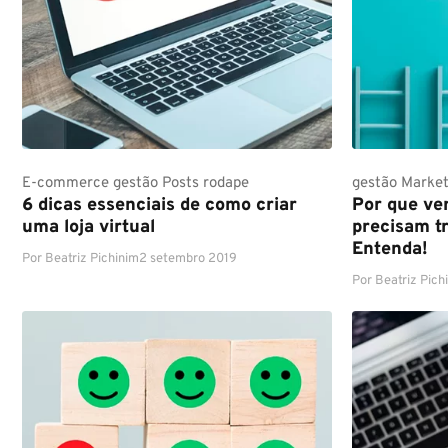
E-commerce
gestão
Posts rodape
gestão
Market
6 dicas essenciais de como criar
Por que ve
uma loja virtual
precisam tr
Entenda!
Por
Beatriz Pichinim
2 setembro 2019
Por
Beatriz Pich