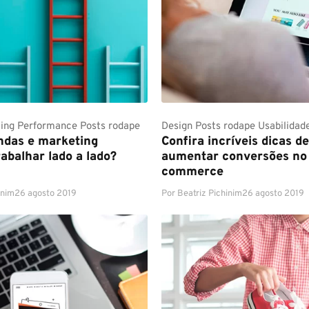
ing
Performance
Posts rodape
Design
Posts rodape
Usabilidad
ndas e marketing
Confira incríveis dicas d
abalhar lado a lado?
aumentar conversões no
commerce
inim
26 agosto 2019
Por
Beatriz Pichinim
26 agosto 2019