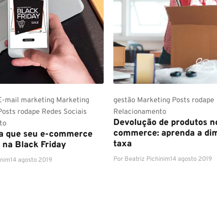
E-mail marketing
Marketing
gestão
Marketing
Posts rodape
Posts rodape
Redes Sociais
Relacionamento
Devolução de produtos n
to
commerce: aprenda a dim
ra que seu e-commerce
taxa
 na Black Friday
Por
Beatriz Pichinim
14 agosto 2019
inim
14 agosto 2019