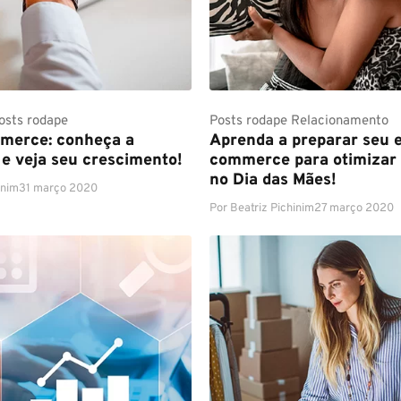
osts rodape
Posts rodape
Relacionamento
merce: conheça a
Aprenda a preparar seu 
 e veja seu crescimento!
commerce para otimizar
no Dia das Mães!
inim
31 março 2020
Por
Beatriz Pichinim
27 março 2020