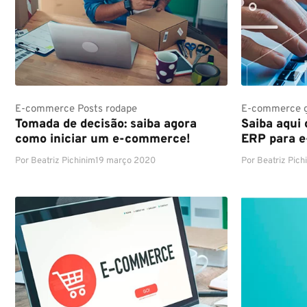
E-commerce
Posts rodape
E-commerce
Tomada de decisão: saiba agora
Saiba aqui 
como iniciar um e-commerce!
ERP para 
Por
Beatriz Pichinim
19 março 2020
Por
Beatriz Pich