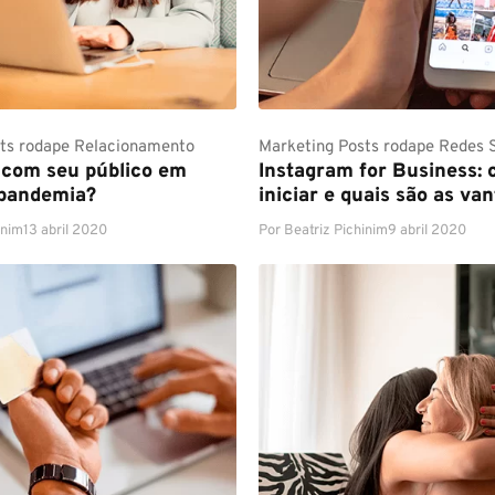
ts rodape
Relacionamento
Marketing
Posts rodape
Redes S
 com seu público em
Instagram for Business:
 pandemia?
iniciar e quais são as va
inim
13 abril 2020
Por
Beatriz Pichinim
9 abril 2020