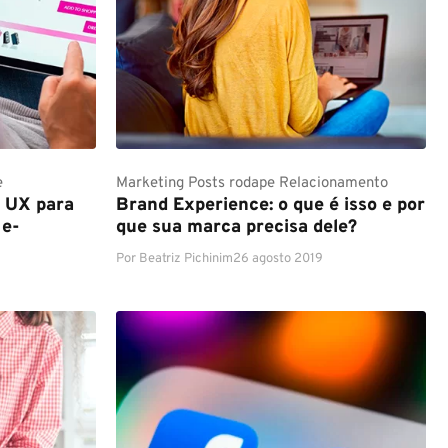
e
Marketing
Posts rodape
Relacionamento
e UX para
Brand Experience: o que é isso e por
 e-
que sua marca precisa dele?
Por
Beatriz Pichinim
26 agosto 2019