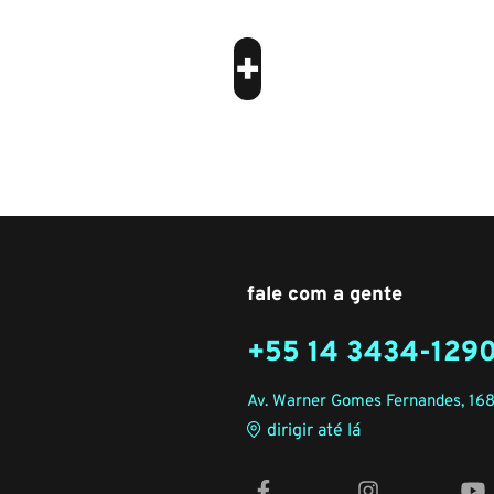
+
fale com a gente
+55 14 3434-129
Av. Warner Gomes Fernandes, 168
dirigir até lá