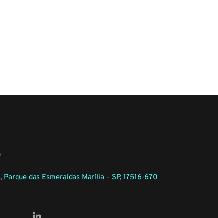
0
, Parque das Esmeraldas Marília – SP, 17516-670