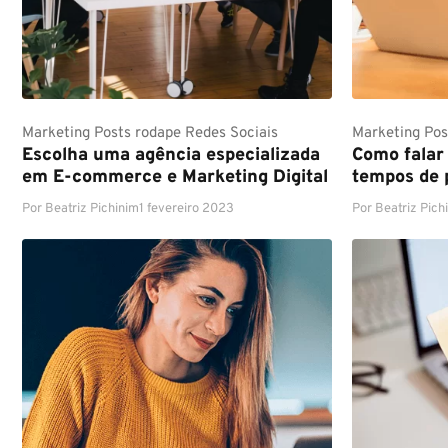
Marketing
Posts rodape
Redes Sociais
Marketing
Pos
Escolha uma agência especializada
Como falar
em E-commerce e Marketing Digital
tempos de
Por
Beatriz Pichinim
1 fevereiro 2023
Por
Beatriz Pich