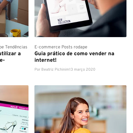
pe
Tendências
E-commerce
Posts rodape
tilizar a
Guia prático de como vender na
e-
internet!
Por
Beatriz Pichinim
13 março 2020