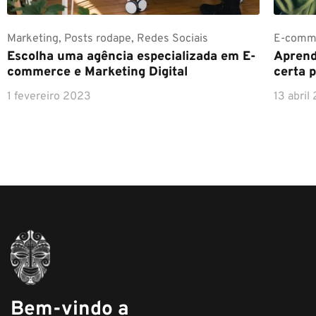
Marketing
,
Posts rodape
,
Redes Sociais
E-comm
Escolha uma agência especializada em E-
Aprend
commerce e Marketing Digital
certa 
1 fevereiro 2023
13 abril
Bem-vindo a