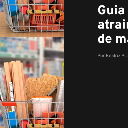
Guia
atrai
de m
Por
Beatriz Pi