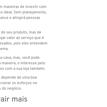
em maneiras de investir com
co ideal. Sem planejamento,
ance e atingirá pessoas
s do seu produto, mas de
ar valor ao serviço que é
essados, pois eles entendem
lema.
a casa, mas, você pode
 maneira, o interesse pelo
ios com a sua loja também.
s depende de uma boa
ecionar os esforços na
s do negócio.
rair mais