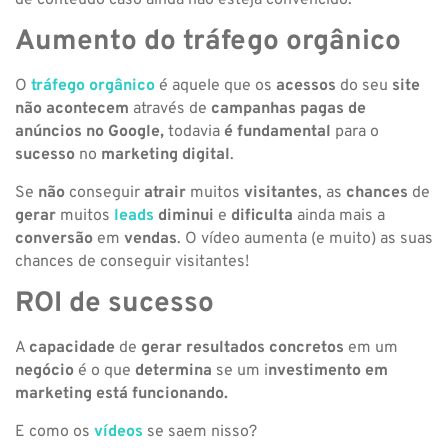
de conteúdo caso ainda não esteja convencido.
Aumento do tráfego orgânico
O
tráfego orgânico
é aquele que os
acessos
do seu
site
não acontecem
através de
campanhas pagas de
anúncios no Google,
todavia
é
fundamental
para o
sucesso
no
marketing digital
.
Se
não
conseguir
atrair
muitos
visitantes
, as
chances
de
gerar
muitos
leads
diminui
e
dificulta
ainda mais a
conversão
em
vendas
. O vídeo aumenta (e muito) as suas
chances de conseguir visitantes!
ROI de sucesso
A
capacidade
de
gerar
resultados
concretos
em um
negócio
é o que
determina
se um i
nvestimento em
marketing está funcionando.
E como os
vídeos
se saem nisso?