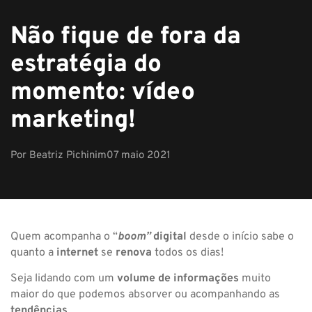
Não fique de fora da
estratégia do
momento: vídeo
marketing!
Por
Beatriz Pichinim
07 maio 2021
Quem acompanha o “
boom”
digital
desde o início sabe o
quanto a
internet
se
renova
todos os dias!
Seja lidando com um
volume de informações
muito
maior do que podemos absorver ou acompanhando as
tendências
.