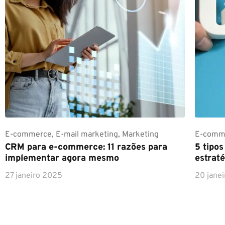
E-commerce
,
E-mail marketing
,
Marketing
E-comm
CRM para e-commerce: 11 razões para
5 tipo
implementar agora mesmo
estraté
27 janeiro 2025
20 jane