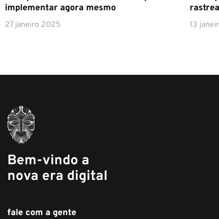
implementar agora mesmo
rastre
27 janeiro 2025
13 jane
Bem-vindo a
nova era digital
fale com a gente