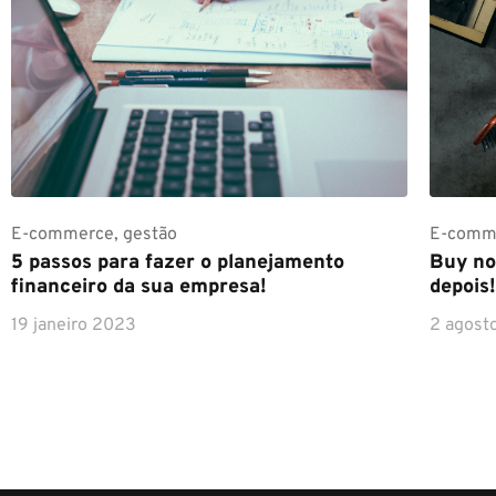
E-commerce
,
gestão
E-comm
5 passos para fazer o planejamento
Buy no
financeiro da sua empresa!
depois!
19 janeiro 2023
2 agost