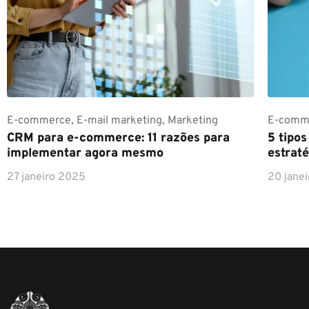
E-commerce
,
E-mail marketing
,
Marketing
E-comm
CRM para e-commerce: 11 razões para
5 tipo
implementar agora mesmo
estraté
27 janeiro 2025
20 jane