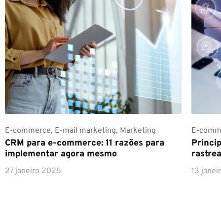
E-commerce
,
E-mail marketing
,
Marketing
E-comm
CRM para e-commerce: 11 razões para
Princi
implementar agora mesmo
rastre
27 janeiro 2025
13 jane