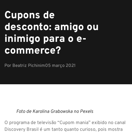
Cupons de
desconto: amigo ou
inimigo para o e-
commerce?
Por
Beatriz Pichinim
05 março 2021
Foto de Karolina Grabowska no Pexels
O programa de televisão “Cupom mania” exibido no canal
Discovery Brasil é um tanto quanto curioso, pois mostra