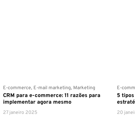
E-commerce
,
E-mail marketing
,
Marketing
E-comm
CRM para e-commerce: 11 razões para
5 tipo
implementar agora mesmo
estraté
27 janeiro 2025
20 jane