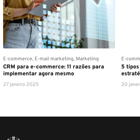
E-commerce
,
E-mail marketing
,
Marketing
E-comm
CRM para e-commerce: 11 razões para
5 tipo
implementar agora mesmo
estraté
27 janeiro 2025
20 jane