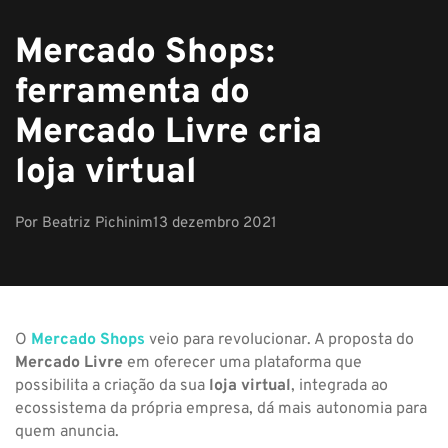
Mercado Shops:
ferramenta do
Mercado Livre cria
loja virtual
Por
Beatriz Pichinim
13 dezembro 2021
O
Mercado Shops
veio para revolucionar. A proposta do
Mercado Livre
em oferecer uma plataforma que
possibilita a criação da sua
loja virtual
, integrada ao
ecossistema da própria empresa, dá mais autonomia para
quem anuncia.