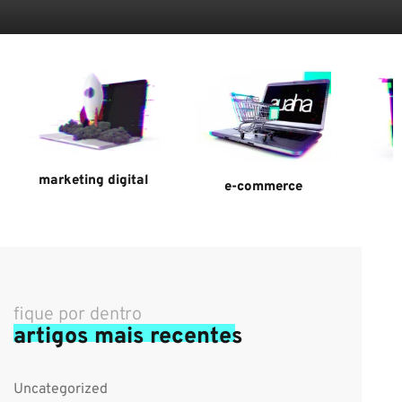
marketing digital
p
e-commerce
fique por dentro
artigos mais recentes
Uncategorized