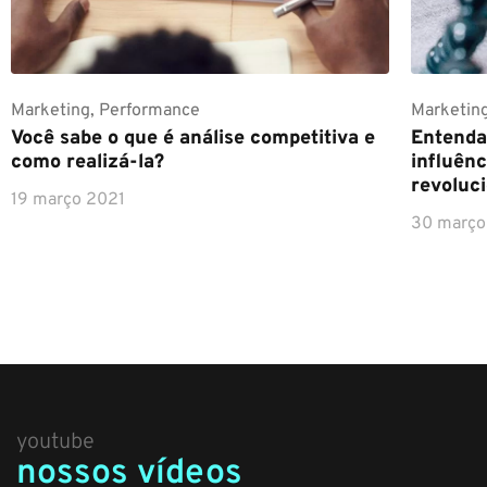
Marketing
,
Performance
Marketin
Você sabe o que é análise competitiva e
Entenda
como realizá-la?
influênc
revoluc
19 março 2021
30 março
youtube
nossos vídeos