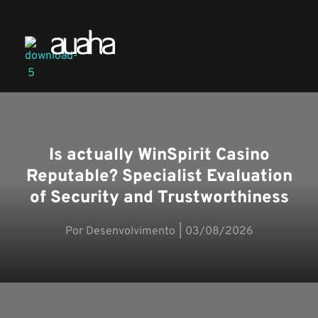
Is actually WinSpirit Casino
Reputable? Specialist Evaluation
of Security and Trustworthiness
Desenvolvimento
03/08/2026