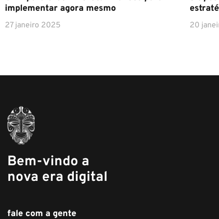
implementar agora mesmo
estraté
27 janeiro 2025
20 jane
Bem-vindo a
nova era digital
fale com a gente