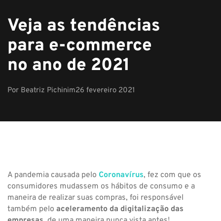
Veja as tendências
para e-commerce
no ano de 2021
Por
Beatriz Pichinim
26 fevereiro 2021
A pandemia causada pelo
Coronavírus
, fez com que os
consumidores mudassem os hábitos de consumo e a
maneira de realizar suas compras, foi responsável
também pelo
aceleramento da digitalização das
empresas
, de uma maneira nunca vista antes!