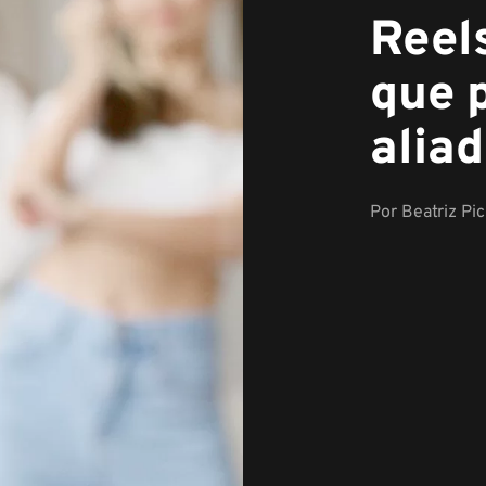
Reel
que 
alia
Por
Beatriz Pi