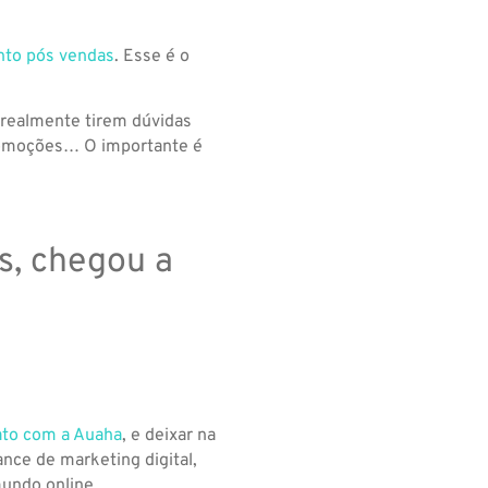
nto pós vendas
. Esse é o
 realmente tirem dúvidas
promoções… O importante é
as, chegou a
ato com a Auaha
, e deixar na
ce de marketing digital,
mundo online.