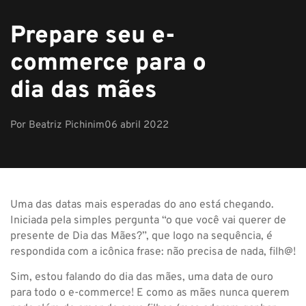
Prepare seu e-
commerce para o
dia das mães
Por
Beatriz Pichinim
06 abril 2022
Uma das datas mais esperadas do ano está chegando.
Iniciada pela simples pergunta “o que você vai querer de
presente de Dia das Mães?”, que logo na sequência, é
respondida com a icônica frase: não precisa de nada, filh@!
Sim, estou falando do dia das mães, uma data de ouro
para todo o e-commerce! E como as mães nunca querem