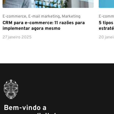
E-commerce
,
E-mail marketing
,
Marketing
E-comm
CRM para e-commerce: 11 razões para
5 tipo
implementar agora mesmo
estraté
27 janeiro 2025
20 jane
Bem-vindo a