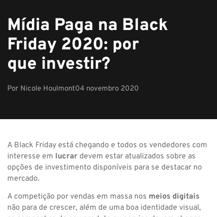
Mídia Paga na Black
Friday 2020: por
que investir?
Por
Nicole Houlmont
04 novembro 2020
A Black Friday está chegando e todos os vendedores com
interesse em
lucrar
devem estar atualizados sobre as
opções de investimento disponíveis para se destacar no
mercado.
A competição por vendas em massa nos
meios digitais
não para de crescer, além de uma boa identidade visual,