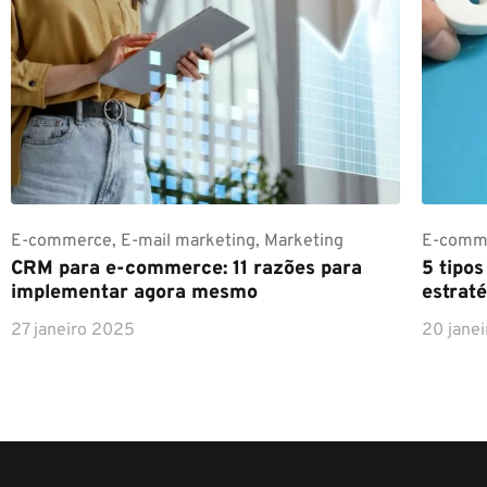
E-commerce
,
E-mail marketing
,
Marketing
E-comm
CRM para e-commerce: 11 razões para
5 tipo
implementar agora mesmo
estraté
27 janeiro 2025
20 jane