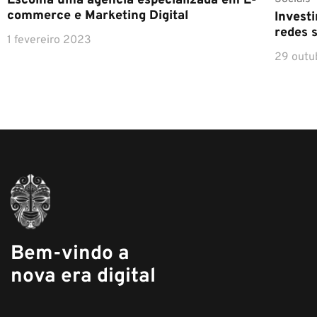
Escolha uma agência especializada em E-
commerce e Marketing Digital
Invest
redes s
1 fevereiro 2023
29 outu
Bem-vindo a
nova era digital