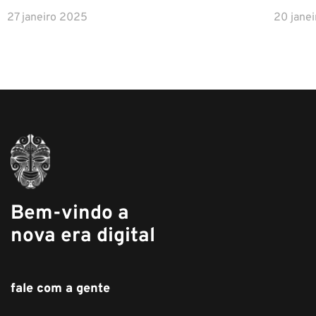
27 janeiro 2025
20 jane
Bem-vindo a
nova era digital
fale com a gente