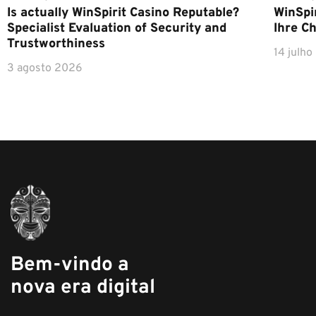
Is actually WinSpirit Casino Reputable?
WinSpi
Specialist Evaluation of Security and
Ihre C
Trustworthiness
14 julh
3 agosto 2026
Bem-vindo a
nova era digital