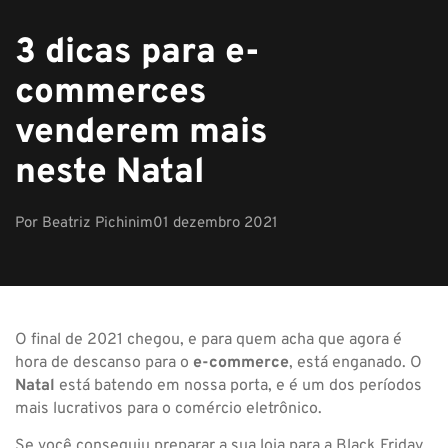
3 dicas para e-
commerces
venderem mais
neste Natal
Por
Beatriz Pichinim
01 dezembro 2021
O final de 2021 chegou, e para quem acha que agora é
hora de descanso para o
e-commerce
, está enganado. O
Natal
está batendo em nossa porta, e é um dos períodos
mais lucrativos para o comércio eletrônico.
Se você conseguiu preparar a sua loja para a Black Friday