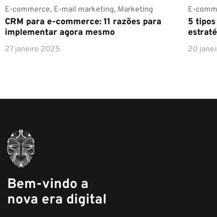
E-commerce
,
E-mail marketing
,
Marketing
E-comm
CRM para e-commerce: 11 razões para
5 tipo
implementar agora mesmo
estraté
27 janeiro 2025
20 jane
Bem-vindo a
nova era digital