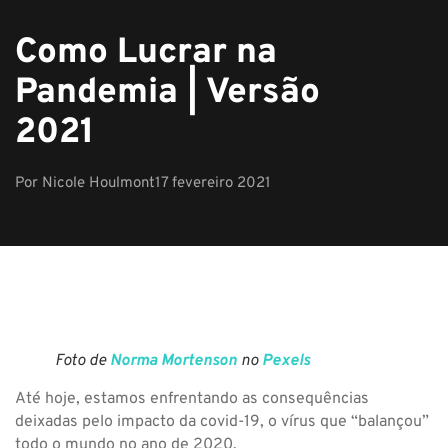
Como Lucrar na
Pandemia | Versão
2021
Por
Nicole Houlmont
17 fevereiro 2021
Foto de
Norma Mortenson
no
Pexels
Até hoje, estamos enfrentando as consequências
deixadas pelo impacto da covid-19, o vírus que “balançou”
todo o mundo no ano de 2020.