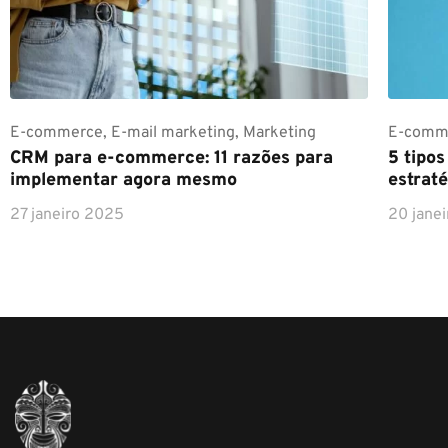
E-commerce
,
E-mail marketing
,
Marketing
E-comm
CRM para e-commerce: 11 razões para
5 tipo
implementar agora mesmo
estraté
27 janeiro 2025
20 jane