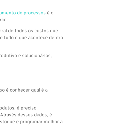
mento de processos
é o
rce.
eral de todos os custos que
re tudo o que acontece dentro
rodutivo e solucioná-los,
a
so é conhecer qual é a
dutos, é preciso
 Através desses dados, é
stoque e programar melhor a