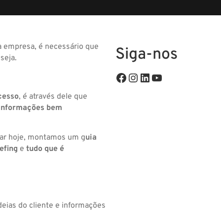
a empresa, é necessário que
Siga-nos
eseja.
cesso
, é através dele que
i
nformações bem
lar hoje, montamos um g
uia
efing
e
tudo que é
eias do cliente e informações