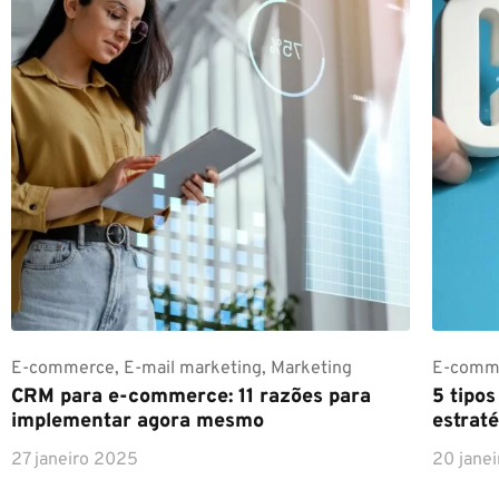
E-commerce
,
E-mail marketing
,
Marketing
E-comm
CRM para e-commerce: 11 razões para
5 tipo
implementar agora mesmo
estraté
27 janeiro 2025
20 jane