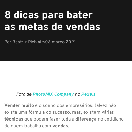
8 dicas para bater
as metas de vendas
Por
Beatriz Pichinim
08 março 2021
Foto de
PhotoMIX Company
no
Pexels
Vender muito
é o sonho dos empresários, talvez não
exista uma fórmula do sucesso, mas, existem várias
técnicas
que podem fazer toda a
diferença
no cotidiano
de quem trabalha com
vendas
.