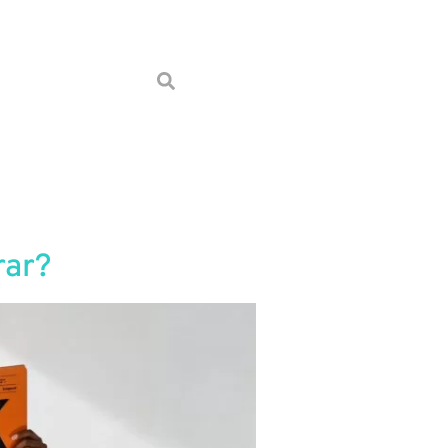
Conheça a auaha
rar?