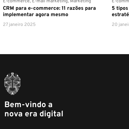
E-commerce
,
E-mail marketing
,
Marketing
E-comm
CRM para e-commerce: 11 razões para
5 tipo
implementar agora mesmo
estraté
27 janeiro 2025
20 jane
Bem-vindo a
nova era digital