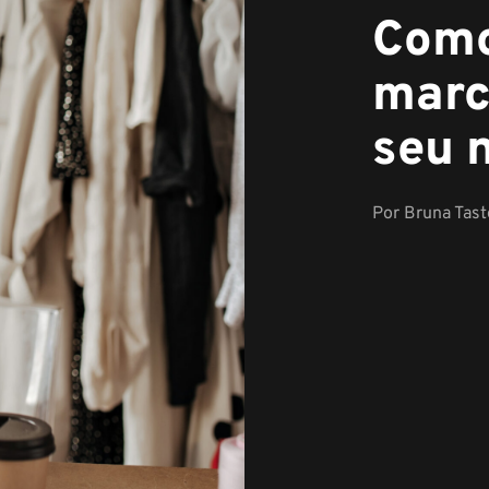
Como
marc
seu 
Por
Bruna Taste