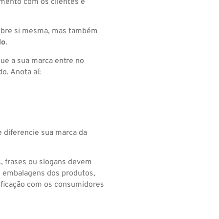
amento com os clientes e
 sobre si mesma, mas também
do
.
que a sua marca entre no
o. Anota aí:
e diferencie sua marca da
s, frases ou slogans devem
as embalagens dos produtos,
tificação com os consumidores