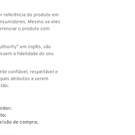
or referência do produto em
onsumidores. Mesmo se eles
erenciar o produto com
thority” em inglês, são
ssuem a fidelidade do seu
te confiável, respeitável e
ipais atributos a serem
tão:
idor;
to;
ecisão de compra;