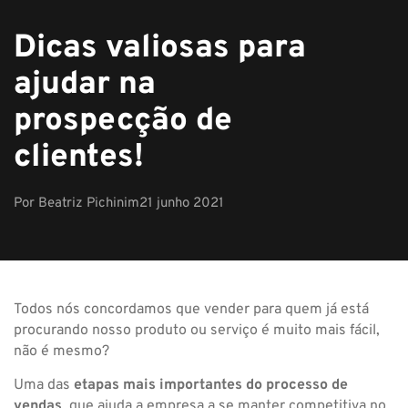
Dicas valiosas para
ajudar na
prospecção de
clientes!
Por
Beatriz Pichinim
21 junho 2021
Todos nós concordamos que vender para quem já está
procurando nosso produto ou serviço é muito mais fácil,
não é mesmo?
Uma das
etapas mais importantes do processo de
vendas
, que ajuda a empresa a se manter competitiva no