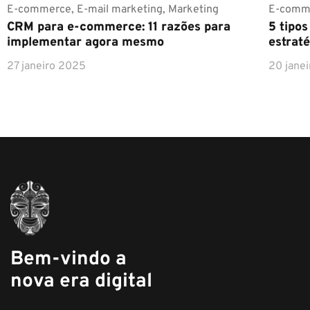
E-commerce
,
E-mail marketing
,
Marketing
E-comm
CRM para e-commerce: 11 razões para
5 tipo
implementar agora mesmo
estraté
27 janeiro 2025
20 jane
Bem-vindo a
nova era digital